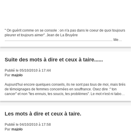
" On guérit comme on se console : on n'a pas dans le coeur de quoi toujours
pleurer et toujours aimer". Jean de La Bruyère
........................................................................................................................... Me
voici...
Suite des mots à dire et ceux à taire......
Publié le 05/10/2010 à 17:44
Par
majolo
Aujourd'hui encore quelques conseils, ils ne sont pas tous de moi, mais tirés
de témoignages de femmes concernées en souffrance. Osez dire :" ton
cancer" et non "tes ennuis, tes soucis, tes problèmes". Le mot n'est ni tabou
ni contagieux.......Oui, nous...
Les mots à dire et ceux à taire.
Publié le 04/10/2010 à 17:58
Par
majolo