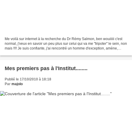
Me voilà sur internet à la recherche du Dr Rémy Salmon, ben wouiiiii c'est
normal, j'veux en savoir un peu plus sur celui qui va me "tripoter" le sein, non
mais !!!! Je suis confiante, j'ai rencontré un homme d'exception, amène,
élégant (non je ne parle...
Mes premiers pas à l'Institut........
Publié le 17/10/2010 à 18:18
Par
majolo