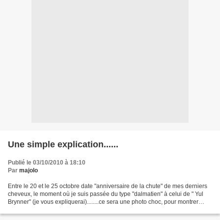
Une simple explication......
Publié le 03/10/2010 à 18:10
Par
majolo
Entre le 20 et le 25 octobre date "anniversaire de la chute" de mes derniers
cheveux, le moment où je suis passée du type "dalmatien" à celui de " Yul
Brynner" (je vous expliquerai)........ce sera une photo choc, pour montrer
comment nous sommes, seules...