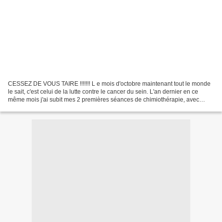
CESSEZ DE VOUS TAIRE !!!!!!! L e mois d'octobre maintenant tout le monde
le sait, c'est celui de la lutte contre le cancer du sein. L'an dernier en ce
même mois j'ai subit mes 2 premières séances de chimiothérapie, avec
entre les deux une aplasie(manque...