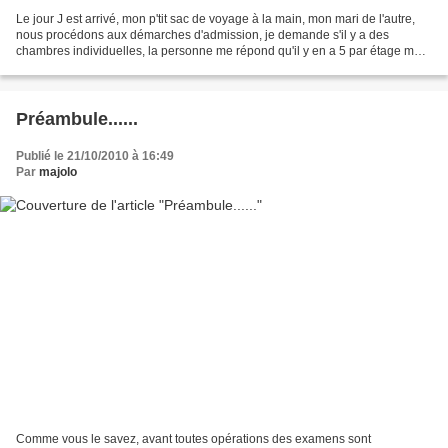
Le jour J est arrivé, mon p'tit sac de voyage à la main, mon mari de l'autre,
nous procédons aux démarches d'admission, je demande s'il y a des
chambres individuelles, la personne me répond qu'il y en a 5 par étage mais
réservées pour des opérations lourdes...
Préambule......
Publié le 21/10/2010 à 16:49
Par
majolo
Comme vous le savez, avant toutes opérations des examens sont