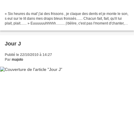
« Six heures du mat' j'ai des frissons , je claque des dents et je monte le son,
s eul sur le lit dans mes draps bleus froissés....... Chacun fait, fait, qu'il lui
plait, plait....... » Euuuuuuhhhhh.......... j'délire, c'est pas l'moment d'chanter,
l'infirmière...
Jour J
Publié le 22/10/2010 à 14:27
Par
majolo