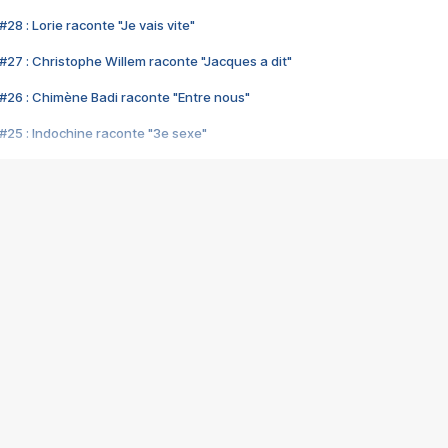
28 : Lorie raconte "Je vais vite"
#27 : Christophe Willem raconte "Jacques a dit"
#26 : Chimène Badi raconte "Entre nous"
#25 : Indochine raconte "3e sexe"
#24 : Zaho raconte "C'est chelou"
#23 : Patrick Bruel raconte "Au café des délices"
#22 : Kyo raconte "Le chemin"
#21 : Nolwenn Leroy raconte "Cassé"
#20 : Patrick Hernandez raconte "Born to be alive"
#19 : Lorie raconte "Près de moi"
#18 : Michael Jones raconte "A nos actes manqués" (avec Jean-Jacque
#17 : Khaled raconte "Aïcha"