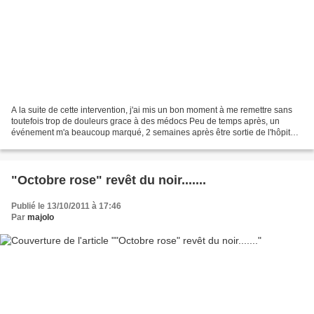
A la suite de cette intervention, j'ai mis un bon moment à me remettre sans
toutefois trop de douleurs grace à des médocs Peu de temps après, un
événement m'a beaucoup marqué, 2 semaines après être sortie de l'hôpital,
nous partons en province avec mon...
"Octobre rose" revêt du noir.......
Publié le 13/10/2011 à 17:46
Par
majolo