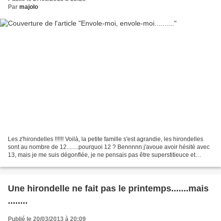
Par
majolo
Les z'hirondelles !!!!!! Voilà, la petite famille s'est agrandie, les hirondelles
sont au nombre de 12........pourquoi 12 ? Bennnnn j'avoue avoir hésité avec
13, mais je me suis dégonflée, je ne pensais pas être superstitieuce et
pourtant........petite...
Une hirondelle ne fait pas le printemps.......mais
........
Publié le 20/03/2013 à 20:09