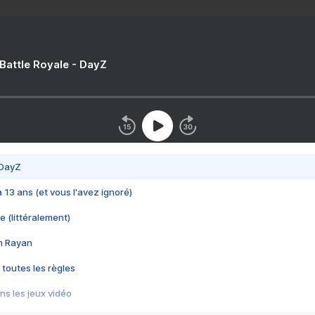
 Battle Royale - DayZ
 DayZ
 a 13 ans (et vous l'avez ignoré)
e (littéralement)
im Rayan
 toutes les règles
s les jeux vidéo