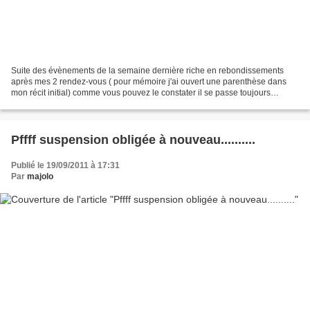
Suite des évènements de la semaine dernière riche en rebondissements
après mes 2 rendez-vous ( pour mémoire j'ai ouvert une parenthèse dans
mon récit initial) comme vous pouvez le constater il se passe toujours
quelque chose , je ne m'ennuie pas Durant...
Pffff suspension obligée à nouveau..........
Publié le 19/09/2011 à 17:31
Par
majolo