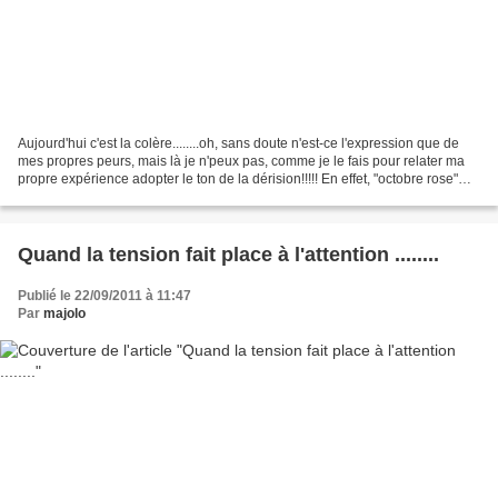
Aujourd'hui c'est la colère........oh, sans doute n'est-ce l'expression que de
mes propres peurs, mais là je n'peux pas, comme je le fais pour relater ma
propre expérience adopter le ton de la dérision!!!!! En effet, "octobre rose"
s'habille une nouvelle...
Quand la tension fait place à l'attention ........
Publié le 22/09/2011 à 11:47
Par
majolo