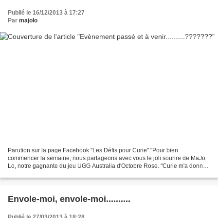
Publié le 16/12/2013 à 17:27
Par
majolo
Parution sur la page Facebook "Les Défis pour Curie" "Pour bien
commencer la semaine, nous partageons avec vous le joli sourire de MaJo
Lo, notre gagnante du jeu UGG Australia d'Octobre Rose. "Curie m'a donné
un nouveau sein et maintenant il prend soin...
Envole-moi, envole-moi..........
Publié le 27/03/2013 à 18:28