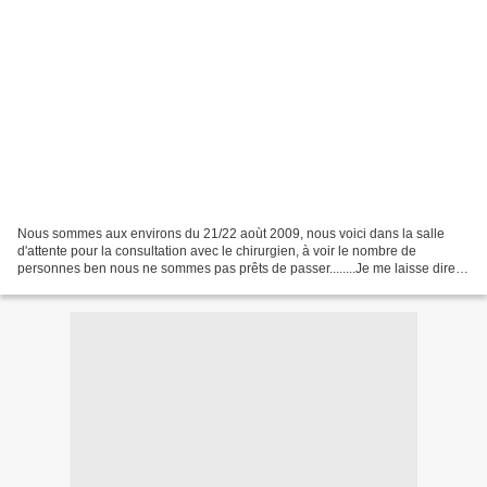
Nous sommes aux environs du 21/22 aoùt 2009, nous voici dans la salle
d'attente pour la consultation avec le chirurgien, à voir le nombre de
personnes ben nous ne sommes pas prêts de passer........Je me laisse dire
que comme le Dr Salmon est le chef de...