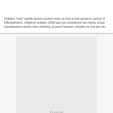
Octobre "rose" quelle douce couleur pour un mal si noir qu'est le cancer !!!
Effectivement, c'était en octobre 2009 que j'ai commencé ma chimio et par
conséquence perdu mes cheveux, je peux l'avouer, octobre ne m'a pas du
tout paru rose, je ne m'y suis...
Publicité