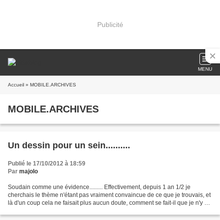
Publicité
MENU
Accueil
» MOBILE.ARCHIVES
MOBILE.ARCHIVES
Un dessin pour un sein..........
Publié le 17/10/2012 à 18:59
Par
majolo
Soudain comme une évidence......... Effectivement, depuis 1 an 1/2 je
cherchais le thème n'étant pas vraiment convaincue de ce que je trouvais, et
là d'un coup cela ne faisait plus aucun doute, comment se fait-il que je n'y ai
pas pensé plus tôt alors...