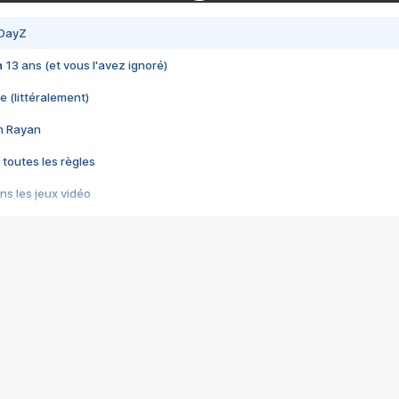
 DayZ
 a 13 ans (et vous l'avez ignoré)
e (littéralement)
im Rayan
 toutes les règles
s les jeux vidéo
us choquant de Rockstar ? - Le scandale BULLY
e plus moche de Steam
du RÊVE tourne au CAUCHEMAR
pendant 8 heures
it… à tort
umiliés par un jeu vidéo