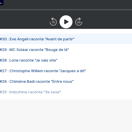
#30 : Eve Angeli raconte "Avant de partir"
#29 : MC Solaar raconte "Bouge de là"
28 : Lorie raconte "Je vais vite"
#27 : Christophe Willem raconte "Jacques a dit"
#26 : Chimène Badi raconte "Entre nous"
#25 : Indochine raconte "3e sexe"
#24 : Zaho raconte "C'est chelou"
#23 : Patrick Bruel raconte "Au café des délices"
#22 : Kyo raconte "Le chemin"