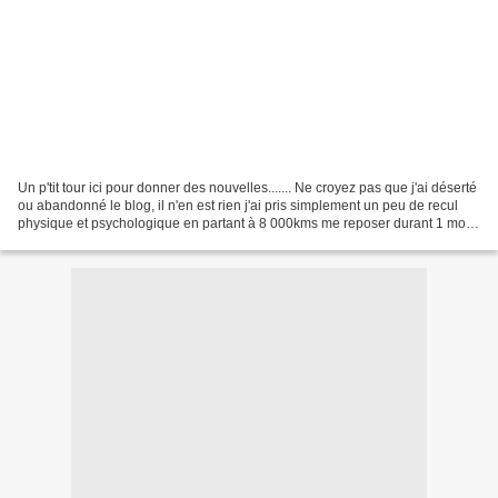
Un p'tit tour ici pour donner des nouvelles....... Ne croyez pas que j'ai déserté
ou abandonné le blog, il n'en est rien j'ai pris simplement un peu de recul
physique et psychologique en partant à 8 000kms me reposer durant 1 mois,
et tenter de trouver...