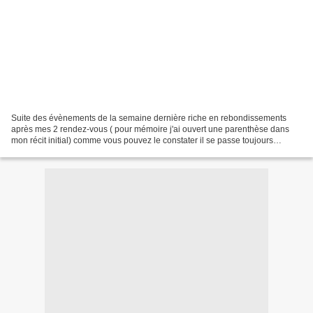
Suite des évènements de la semaine dernière riche en rebondissements
après mes 2 rendez-vous ( pour mémoire j'ai ouvert une parenthèse dans
mon récit initial) comme vous pouvez le constater il se passe toujours
quelque chose , je ne m'ennuie pas Durant...