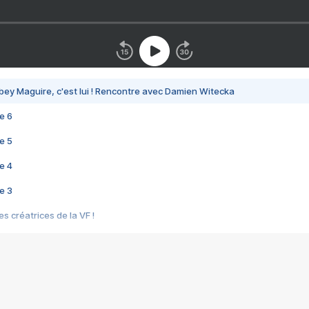
bey Maguire, c'est lui ! Rencontre avec Damien Witecka
e 6
e 5
e 4
e 3
s créatrices de la VF !
e 2
e 1
e Mektoub My Love arrive enfin ! Rencontre avec Shaïn Boumedine et Sal