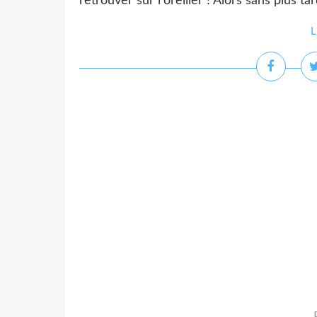
retrouver sur l'oreiller ! Alors sans plus ta
L