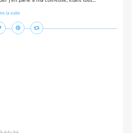
rder j'en parle à ma coiffeuse, étant tout...
ire la suite