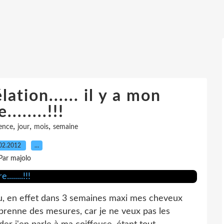
tion...... il y a mon
........!!!
,
,
,
ence
jour
mois
semaine
02.2012
…
Par majolo
, en effet dans 3 semaines maxi mes cheveux
prenne des mesures, car je ne veux pas les