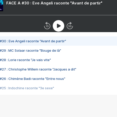
FACE A #30 : Eve Angeli raconte "Avant de partir"
#30 : Eve Angeli raconte "Avant de partir"
#29 : MC Solaar raconte "Bouge de là"
28 : Lorie raconte "Je vais vite"
#27 : Christophe Willem raconte "Jacques a dit"
#26 : Chimène Badi raconte "Entre nous"
#25 : Indochine raconte "3e sexe"
#24 : Zaho raconte "C'est chelou"
#23 : Patrick Bruel raconte "Au café des délices"
#22 : Kyo raconte "Le chemin"